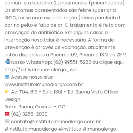
comum é a bactéria S. pneumoniae (pneumococo).
Os sintomas apresentados são febre superior a
38ºC, tosse com expectoração (muco purulento)
dor no peito e falta de ar. O tratamento é feito com
prescrição de antibiótico. Em alguns casos a
internação hospitalar é necessária. A forma de
prevenção é através de vacinação, atualmente
estão disponíveis a Pneumo10V, Pneumo 13 V ou 23 V.
Nosso WhatsApp: (62) 99551-5282 ou clique aqui:
http://bit.ly/imuno-alergo_wa
Acesse nosso site:
www.institutoimunoalergo.com.br
Av. T04, 619 – Sala 1301 – Ed. Buena Vista Office
Design
Setor Bueno, Goiânia – GO
(62) 3256-2030
contato@institutoimunoalergo.com.br
#institutoimunoalergo #instituto #imunoalergo