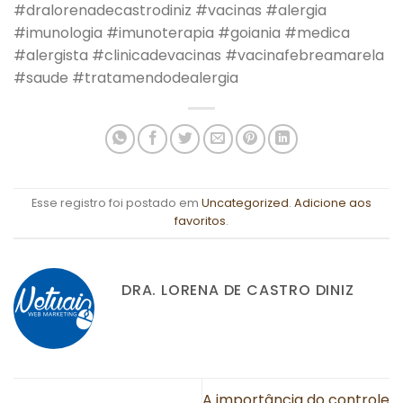
#dralorenadecastrodiniz #vacinas #alergia
#imunologia #imunoterapia #goiania #medica
#alergista #clinicadevacinas #vacinafebreamarela
#saude #tratamendodealergia
Esse registro foi postado em
Uncategorized
.
Adicione aos
favoritos
.
DRA. LORENA DE CASTRO DINIZ
A importância do controle