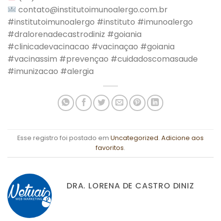
contato@institutoimunoalergo.com.br
#institutoimunoalergo #instituto #imunoalergo
#dralorenadecastrodiniz #goiania
#clinicadevacinacao #vacinaçao #goiania
#vacinassim #prevençao #cuidadoscomasaude
#imunizacao #alergia
Esse registro foi postado em
Uncategorized
.
Adicione aos
favoritos
.
DRA. LORENA DE CASTRO DINIZ