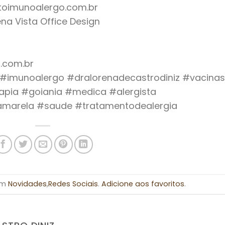
utoimunoalergo.com.br
uena Vista Office Design
.com.br
o #imunoalergo #dralorenadecastrodiniz #vacinas
apia #goiania #medica #alergista
eamarela #saude #tratamentodealergia
 em
Novidades
,
Redes Sociais
.
Adicione aos favoritos
.