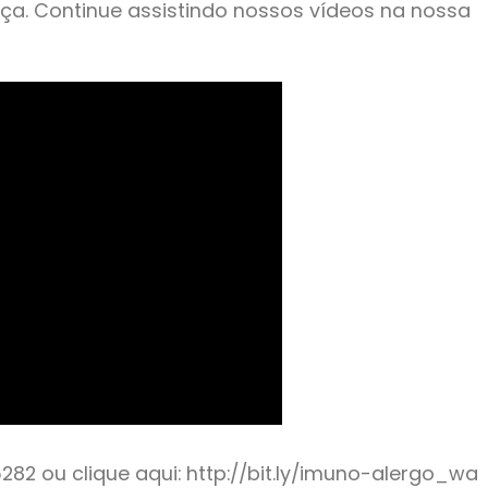
ça. Continue assistindo nossos vídeos na nossa
2 ou clique aqui: http://bit.ly/imuno-alergo_wa