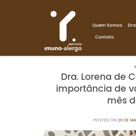
Skip
to
content
Quem Somos
Dra
Contato
Dra. Lorena de 
importância de va
mês de
POSTED ON
20 DE M