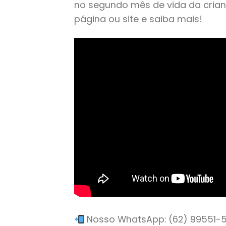
no segundo mês de vida da crian
página ou site e saiba mais!
Nosso WhatsApp: (62) 99551-528