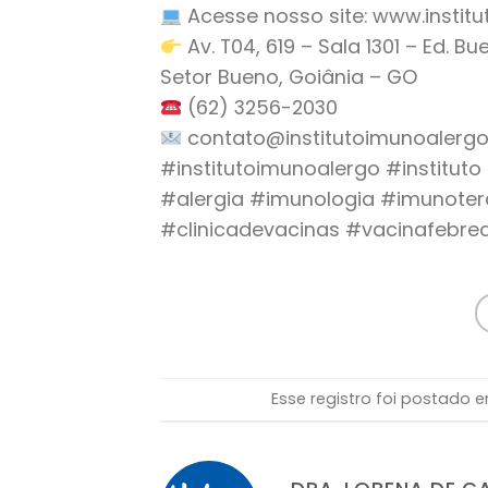
Acesse nosso site: www.instit
Av. T04, 619 – Sala 1301 – Ed. B
Setor Bueno, Goiânia – GO
(62) 3256-2030
contato@institutoimunoalergo
#institutoimunoalergo #institut
#alergia #imunologia #imunoter
#clinicadevacinas #vacinafebr
Esse registro foi postado