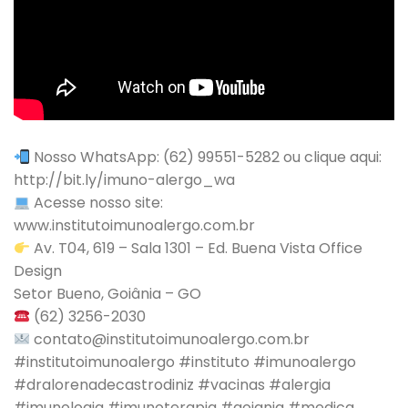
Nosso WhatsApp: (62) 99551-5282 ou clique aqui:
http://bit.ly/imuno-alergo_wa
Acesse nosso site:
www.institutoimunoalergo.com.br
Av. T04, 619 – Sala 1301 – Ed. Buena Vista Office
Design
Setor Bueno, Goiânia – GO
(62) 3256-2030
contato@institutoimunoalergo.com.br
#institutoimunoalergo #instituto #imunoalergo
#dralorenadecastrodiniz #vacinas #alergia
#imunologia #imunoterapia #goiania #medica