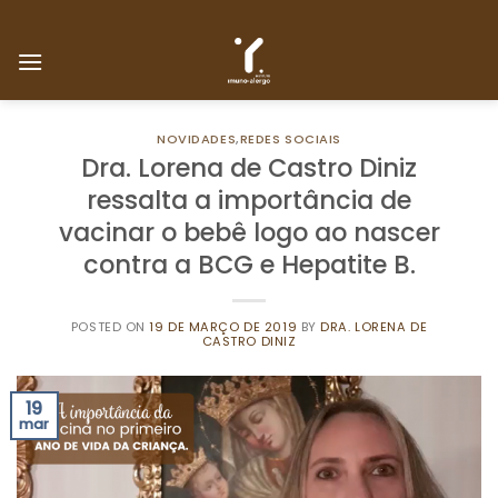
Skip
to
content
NOVIDADES
,
REDES SOCIAIS
Dra. Lorena de Castro Diniz
ressalta a importância de
vacinar o bebê logo ao nascer
contra a BCG e Hepatite B.
POSTED ON
19 DE MARÇO DE 2019
BY
DRA. LORENA DE
CASTRO DINIZ
19
mar