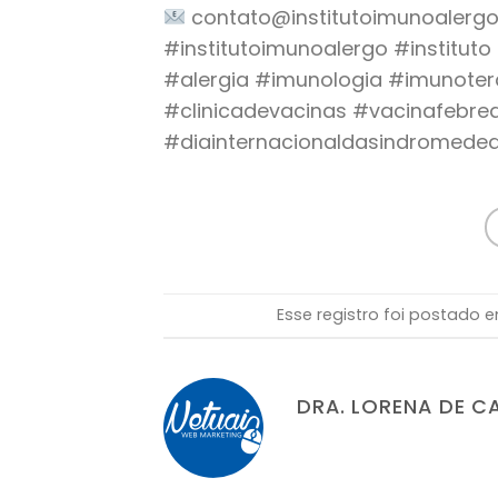
contato@institutoimunoalergo
#institutoimunoalergo #institut
#alergia #imunologia #imunoter
#clinicadevacinas #vacinafebr
#diainternacionaldasindromede
Esse registro foi postado
DRA. LORENA DE C