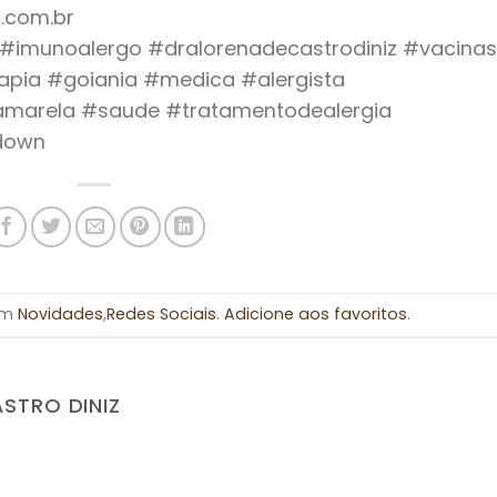
.com.br
o #imunoalergo #dralorenadecastrodiniz #vacinas
apia #goiania #medica #alergista
eamarela #saude #tratamentodealergia
down
 em
Novidades
,
Redes Sociais
.
Adicione aos favoritos
.
ASTRO DINIZ