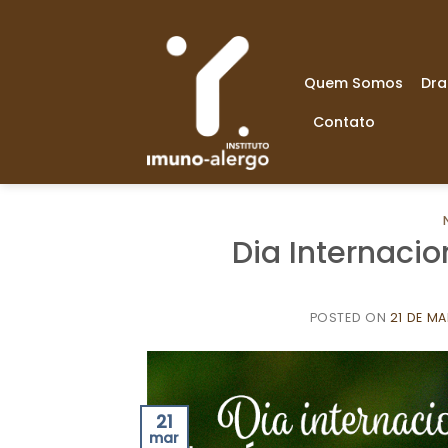
Skip
to
content
Quem Somos
Dra
Contato
Dia Internaci
POSTED ON
21 DE M
21
mar