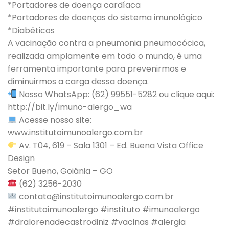
*Portadores de doença cardíaca
*Portadores de doenças do sistema imunológico
*Diabéticos
A vacinação contra a pneumonia pneumocócica,
realizada amplamente em todo o mundo, é uma
ferramenta importante para prevenirmos e
diminuirmos a carga dessa doença.
Nosso WhatsApp: (62) 99551-5282 ou clique aqui:
http://bit.ly/imuno-alergo_wa
Acesse nosso site:
www.institutoimunoalergo.com.br
Av. T04, 619 – Sala 1301 – Ed. Buena Vista Office
Design
Setor Bueno, Goiânia – GO
(62) 3256-2030
contato@institutoimunoalergo.com.br
#institutoimunoalergo #instituto #imunoalergo
#dralorenadecastrodiniz #vacinas #alergia