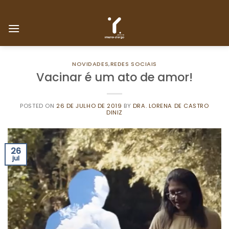
Skip
to
content
NOVIDADES
,
REDES SOCIAIS
Vacinar é um ato de amor!
POSTED ON
26 DE JULHO DE 2019
BY
DRA. LORENA DE CASTRO
DINIZ
26
jul