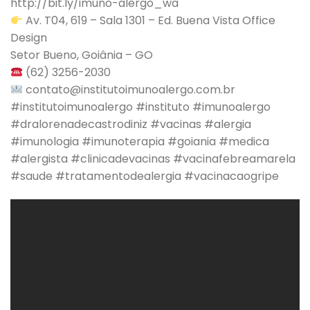
http://bit.ly/imuno-alergo_wa
Av. T04, 619 – Sala 1301 – Ed. Buena Vista Office
Design
Setor Bueno, Goiânia – GO
(62) 3256-2030
contato@institutoimunoalergo.com.br
#institutoimunoalergo #instituto #imunoalergo
#dralorenadecastrodiniz #vacinas #alergia
#imunologia #imunoterapia #goiania #medica
#alergista #clinicadevacinas #vacinafebreamarela
#saude #tratamentodealergia #vacinacaogripe