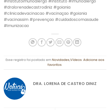
#institutoimunoalergo #instituto #imunoalergo
#dralorenadecastrodiniz #goiania
#clinicadevacinacao #vacinaçao #goiania
#vacinassim #prevençao #cuidadoscomasaude
#imunizacao
Esse registro foi postado em
Novidades
,
Vídeos
.
Adicione aos
favoritos
.
DRA. LORENA DE CASTRO DINIZ