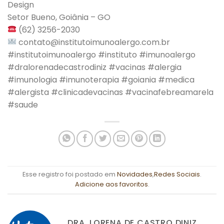
Design
Setor Bueno, Goiânia – GO
(62) 3256-2030
contato@institutoimunoalergo.com.br
#institutoimunoalergo #instituto #imunoalergo
#dralorenadecastrodiniz #vacinas #alergia
#imunologia #imunoterapia #goiania #medica
#alergista #clinicadevacinas #vacinafebreamarela
#saude
Esse registro foi postado em
Novidades
,
Redes Sociais
.
Adicione aos favoritos
.
DRA. LORENA DE CASTRO DINIZ