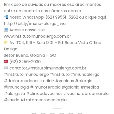
Em caso de dúvidas ou maiores esclarecimentos
entre em contato nos números abaixo.
Nosso WhatsApp: (62) 99551-5282 ou clique aqui:
http://bit.ly/imuno-alergo_wa
Acesse nosso site:
www.institutoimunoalergo.com.br
Av. T04, 619 – Sala 1301 – Ed. Buena Vista Office
Design
Setor Bueno, Goiânia – GO
(62) 3256-2030
contato@institutoimunoalergo.com.br
#institutoimunoalergo #instituto #imunoalergo
#dralorenadecastrodiniz #vacinas #alergia
#imunologia #imunoterapia #goiania #medica
#alergista #clinicadevacinas #vacinafebreamarela
#saude #tratamentodealergia