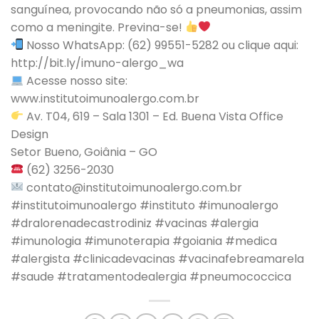
sanguínea, provocando não só a pneumonias, assim
como a meningite. Previna-se!
Nosso WhatsApp: (62) 99551-5282 ou clique aqui:
http://bit.ly/imuno-alergo_wa
Acesse nosso site:
www.institutoimunoalergo.com.br
Av. T04, 619 – Sala 1301 – Ed. Buena Vista Office
Design
Setor Bueno, Goiânia – GO
(62) 3256-2030
contato@institutoimunoalergo.com.br
#institutoimunoalergo #instituto #imunoalergo
#dralorenadecastrodiniz #vacinas #alergia
#imunologia #imunoterapia #goiania #medica
#alergista #clinicadevacinas #vacinafebreamarela
#saude #tratamentodealergia #pneumococcica