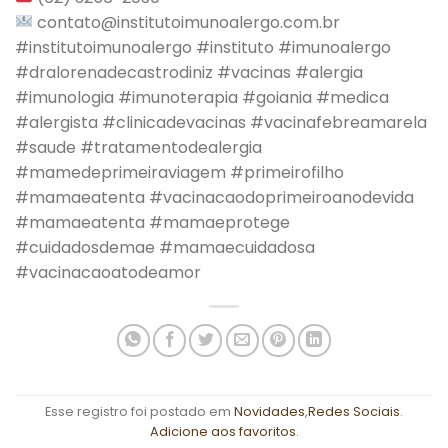
contato@institutoimunoalergo.com.br
#institutoimunoalergo #instituto #imunoalergo
#dralorenadecastrodiniz #vacinas #alergia
#imunologia #imunoterapia #goiania #medica
#alergista #clinicadevacinas #vacinafebreamarela
#saude #tratamentodealergia
#mamedeprimeiraviagem #primeirofilho
#mamaeatenta #vacinacaodoprimeiroanodevida
#mamaeatenta #mamaeprotege
#cuidadosdemae #mamaecuidadosa
#vacinacaoatodeamor
Esse registro foi postado em
Novidades
,
Redes Sociais
.
Adicione aos favoritos
.