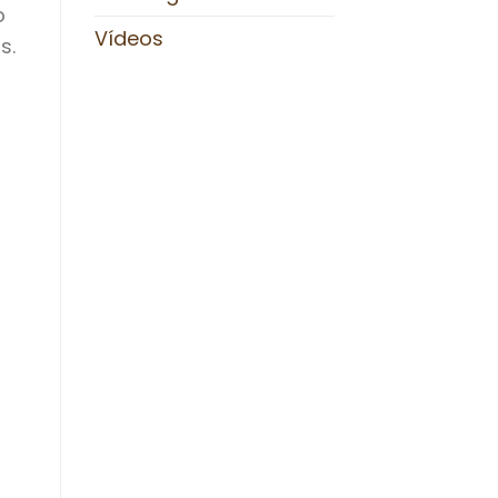
o
Vídeos
s.