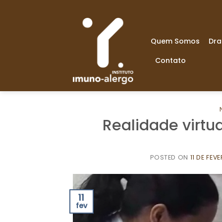
Skip
to
content
Quem Somos
Dra
Contato
Realidade virtu
POSTED ON
11 DE FEV
11
fev