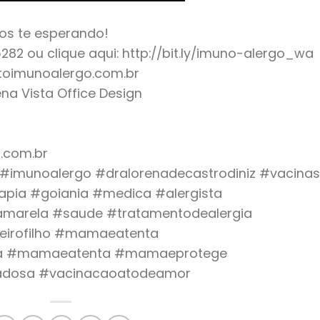
os te esperando!
2 ou clique aqui: http://bit.ly/imuno-alergo_wa
utoimunoalergo.com.br
uena Vista Office Design
.com.br
o #imunoalergo #dralorenadecastrodiniz #vacinas
apia #goiania #medica #alergista
eamarela #saude #tratamentodealergia
irofilho #mamaeatenta
da #mamaeatenta #mamaeprotege
dosa #vacinacaoatodeamor