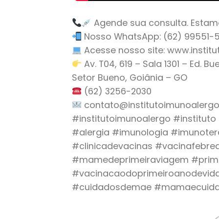
Agende sua consulta. Estam
Nosso WhatsApp: (62) 99551-528
Acesse nosso site: www.instit
Av. T04, 619 – Sala 1301 – Ed. B
Setor Bueno, Goiânia – GO
(62) 3256-2030
contato@institutoimunoalergo
#institutoimunoalergo #institut
#alergia #imunologia #imunoter
#clinicadevacinas #vacinafebr
#mamedeprimeiraviagem #prime
#vacinacaodoprimeiroanodevi
#cuidadosdemae #mamaecuida