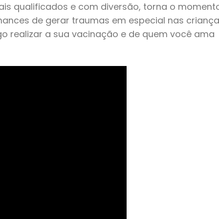
ais qualificados e com diversão, torna o moment
ances de gerar traumas em especial nas criança
rgo realizar a sua vacinação e de quem você ama