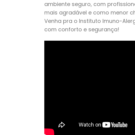
ambiente seguro, com profission
mais agradável e como menor ch
Venha pra o Instituto Imuno-Ale
com conforto e segurança!