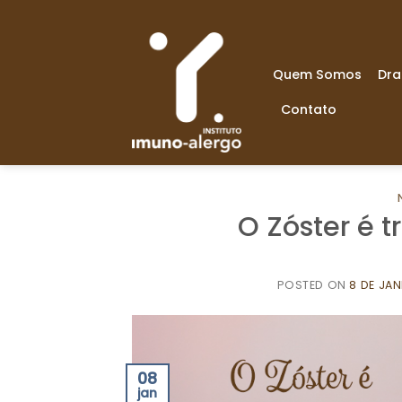
Skip
to
content
Quem Somos
Dra
Contato
O Zóster é 
POSTED ON
8 DE JAN
08
jan