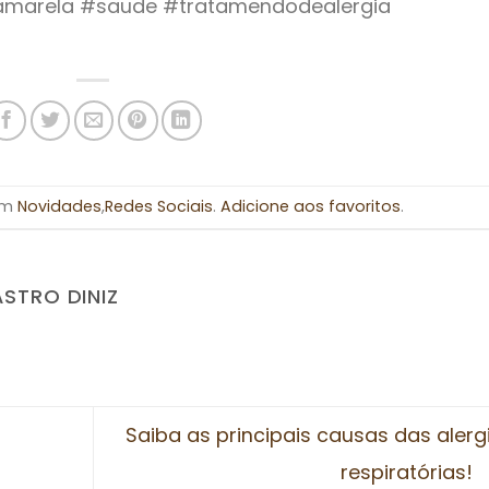
eamarela #saude #tratamendodealergia
 em
Novidades
,
Redes Sociais
.
Adicione aos favoritos
.
ASTRO DINIZ
Saiba as principais causas das alerg
respiratórias!