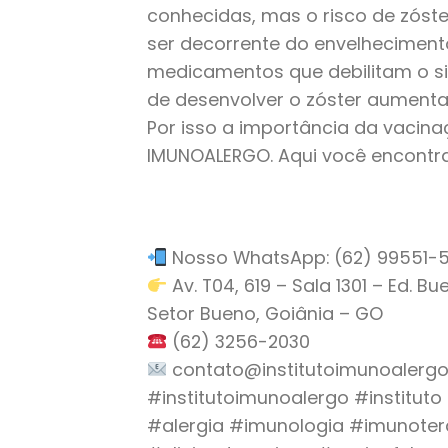
conhecidas, mas o risco de zóst
ser decorrente do envelhecimen
medicamentos que debilitam o sis
de desenvolver o zóster aumenta
Por isso a importância da vacin
IMUNOALERGO. Aqui você encontra
Nosso WhatsApp: (62) 99551-52
Av. T04, 619 – Sala 1301 – Ed. B
Setor Bueno, Goiânia – GO
(62) 3256-2030
contato@institutoimunoalergo
#institutoimunoalergo #institut
#alergia #imunologia #imunoter