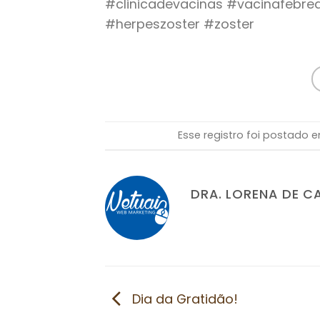
#clinicadevacinas #vacinafebr
#herpeszoster #zoster
Esse registro foi postado
DRA. LORENA DE C
Dia da Gratidão!