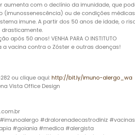
er aumenta com o declínio da imunidade, que pod
to (imunossenescência) ou de condições médicas
tema imune. A partir dos 50 anos de idade, o ris
 drasticamente.
ação após 50 anos! VENHA PARA O INSTITUTO
 a vacina contra o Zóster e outras doenças!
82 ou clique aqui:
http://bit.ly/imuno-alergo_wa
uena Vista Office Design
.com.br
o #imunoalergo #dralorenadecastrodiniz #vacinas
apia #goiania #medica #alergista