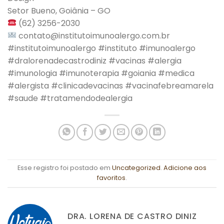
Setor Bueno, Goiânia – GO
(62) 3256-2030
contato@institutoimunoalergo.com.br
#institutoimunoalergo #instituto #imunoalergo
#dralorenadecastrodiniz #vacinas #alergia
#imunologia #imunoterapia #goiania #medica
#alergista #clinicadevacinas #vacinafebreamarela
#saude #tratamendodealergia
Esse registro foi postado em
Uncategorized
.
Adicione aos
favoritos
.
DRA. LORENA DE CASTRO DINIZ