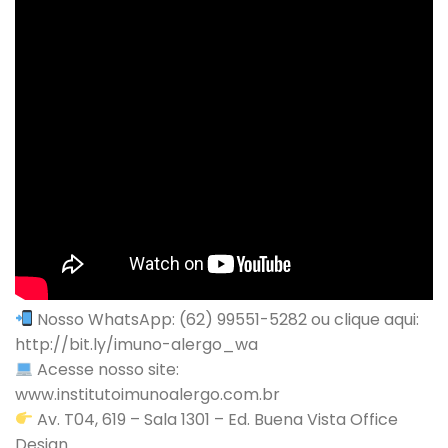
Nosso WhatsApp: (62) 99551-5282 ou clique aqui:
http://bit.ly/imuno-alergo_wa
Acesse nosso site:
www.institutoimunoalergo.com.br
Av. T04, 619 – Sala 1301 – Ed. Buena Vista Office
Design