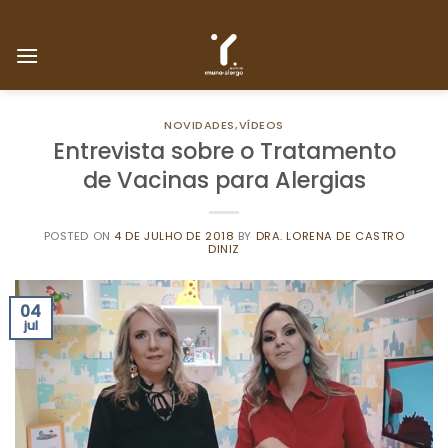
Skip
to
content
NOVIDADES
,
VÍDEOS
Entrevista sobre o Tratamento
de Vacinas para Alergias
POSTED ON
4 DE JULHO DE 2018
BY
DRA. LORENA DE CASTRO
DINIZ
04
jul