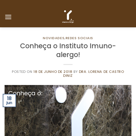
Skip
to
content
NOVIDADES
,
REDES SOCIAIS
Conheça o Instituto Imuno-
alergo!
POSTED ON
18 DE JUNHO DE 2018
BY
DRA. LORENA DE CASTRO
DINIZ
18
jun