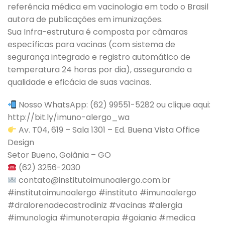
referência médica em vacinologia em todo o Brasil
autora de publicações em imunizações.
Sua Infra-estrutura é composta por câmaras
específicas para vacinas (com sistema de
segurança integrado e registro automático de
temperatura 24 horas por dia), assegurando a
qualidade e eficácia de suas vacinas.
Nosso WhatsApp: (62) 99551-5282 ou clique aqui:
http://bit.ly/imuno-alergo_wa
Av. T04, 619 – Sala 1301 – Ed. Buena Vista Office
Design
Setor Bueno, Goiânia – GO
(62) 3256-2030
contato@institutoimunoalergo.com.br
#institutoimunoalergo #instituto #imunoalergo
#dralorenadecastrodiniz #vacinas #alergia
#imunologia #imunoterapia #goiania #medica