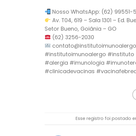
Nosso WhatsApp: (62) 99551-528
Av. T04, 619 – Sala 1301 – Ed. B
Setor Bueno, Goiânia – GO
(62) 3256-2030
contato@institutoimunoalergo
#institutoimunoalergo #institut
#alergia #imunologia #imunoter
#clinicadevacinas #vacinafebr
Esse registro foi postado