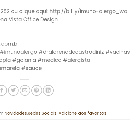
2 ou clique aqui: http://bit.ly/imuno-alergo_wa
uena Vista Office Design
.com.br
o #imunoalergo #dralorenadecastrodiniz #vacinas
apia #goiania #medica #alergista
eamarela #saude
 em
Novidades
,
Redes Sociais
.
Adicione aos favoritos
.