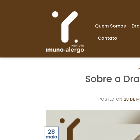
Skip
to
content
Quem Somos
Dra
Contato
Sobre a Dra
POSTED ON
28 DE M
28
maio