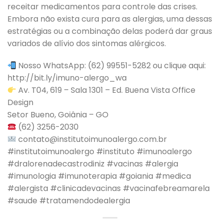
receitar medicamentos para controle das crises.
Embora não exista cura para as alergias, uma dessas
estratégias ou a combinação delas poderá dar graus
variados de alívio dos sintomas alérgicos.
Nosso WhatsApp: (62) 99551-5282 ou clique aqui:
http://bit.ly/imuno-alergo_wa
Av. T04, 619 – Sala 1301 – Ed. Buena Vista Office
Design
Setor Bueno, Goiânia – GO
(62) 3256-2030
contato@institutoimunoalergo.com.br
#institutoimunoalergo #instituto #imunoalergo
#dralorenadecastrodiniz #vacinas #alergia
#imunologia #imunoterapia #goiania #medica
#alergista #clinicadevacinas #vacinafebreamarela
#saude #tratamendodealergia