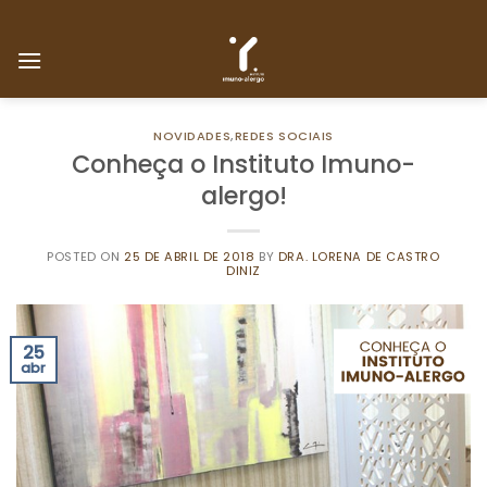
Skip
to
content
NOVIDADES
,
REDES SOCIAIS
Conheça o Instituto Imuno-
alergo!
POSTED ON
25 DE ABRIL DE 2018
BY
DRA. LORENA DE CASTRO
DINIZ
25
abr