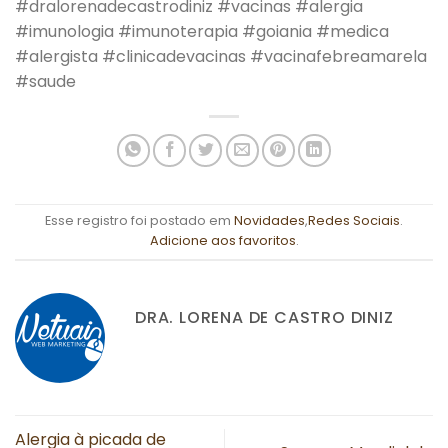
#dralorenadecastrodiniz #vacinas #alergia
#imunologia #imunoterapia #goiania #medica
#alergista #clinicadevacinas #vacinafebreamarela
#saude
Esse registro foi postado em
Novidades
,
Redes Sociais
.
Adicione aos favoritos
.
DRA. LORENA DE CASTRO DINIZ
Alergia à picada de